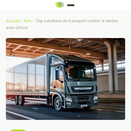
Accueil
›
Actu
›
Top solutions de transport routier à nantes
avec jolival