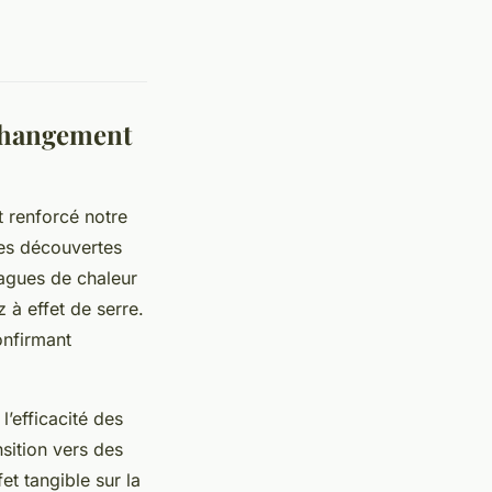
 changement
 renforcé notre
Les découvertes
agues de chaleur
z à effet de serre.
onfirmant
l’efficacité des
nsition vers des
t tangible sur la