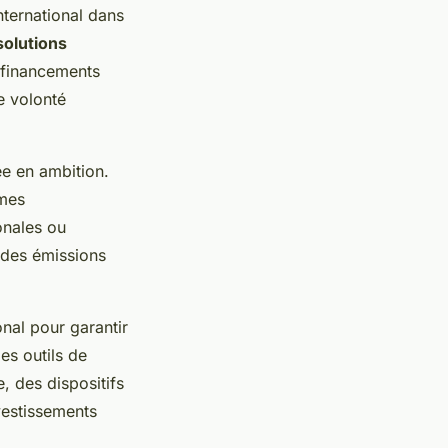
ternational dans
solutions
s financements
e volonté
e en ambition.
rmes
onales ou
n des émissions
onal pour garantir
es outils de
, des dispositifs
vestissements