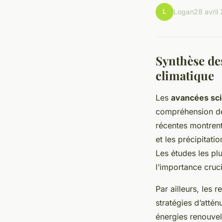
L
Logan
28 avril
Synthèse de
climatique
Les
avancées sci
compréhension des
récentes montren
et les précipitati
Les études les pl
l’importance cruci
Par ailleurs, les 
stratégies d’attén
énergies renouvel