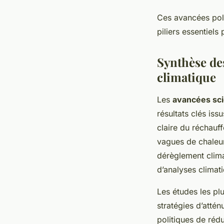
Ces avancées poli
piliers essentiels
Synthèse de
climatique
Les
avancées sci
résultats clés is
claire du réchauf
vagues de chaleur
dérèglement clima
d’analyses climati
Les études les plu
stratégies d’attén
politiques de réd