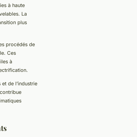
ies à haute
velables. La
ansition plus
 Les procédés de
le. Ces
iles à
ctrification.
et de l’industrie
contribue
limatiques
ts