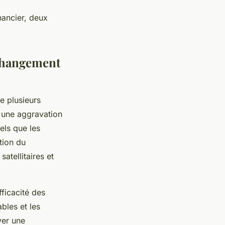
nancier, deux
 changement
e plusieurs
 une aggravation
els que les
tion du
atellitaires et
fficacité des
bles et les
ver une