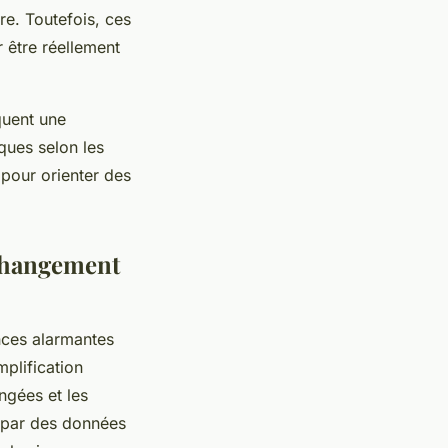
re. Toutefois, ces
r être réellement
quent une
iques selon les
 pour orienter des
 changement
nces alarmantes
plification
ngées et les
s par des données