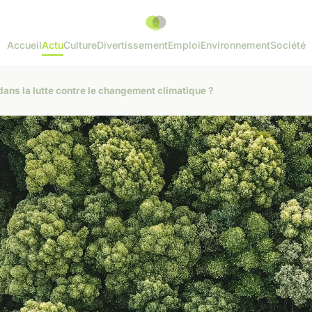
Accueil
Actu
Culture
Divertissement
Emploi
Environnement
Société
ans la lutte contre le changement climatique ?