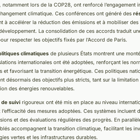
, notamment lors de la COP28, ont renforcé l’engagement in
e changement climatique. Ces conférences ont généré des
ré
t à accélérer la réduction des émissions et à mobiliser de
développement. La consolidation de ces accords traduit un
our respecter les objectifs fixés par l’Accord de Paris.
olitiques climatiques
de plusieurs États montrent une monté
slations internationales ont été adoptées, renforçant les no
 et favorisant la transition énergétique. Ces politiques nati
nt désormais des objectifs plus stricts, tant sur la limitatio
ion des énergies renouvelables.
de suivi
rigoureux ont été mis en place au niveau internati
t l’efficacité des mesures adoptées. Ces systèmes incluent d
ions et des évaluations régulières des progrès. En parallèle
blés accompagnent la transition climatique, facilitant les in
ies vertes et les infrastructures durables.