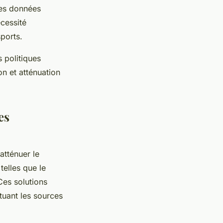
Les données
écessité
sports.
 politiques
on et atténuation
es
tténuer le
telles que le
Ces solutions
tuant les sources