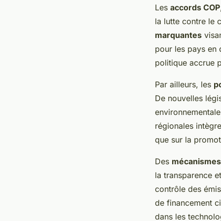
Les
accords COP
la lutte contre l
marquantes
visan
pour les pays en 
politique accrue p
Par ailleurs, les
p
De nouvelles légi
environnementales
régionales intègre
que sur la promot
Des
mécanismes 
la transparence e
contrôle des émiss
de financement ci
dans les technolog