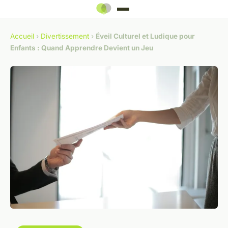
Accueil
›
Divertissement
›
Éveil Culturel et Ludique pour
Enfants : Quand Apprendre Devient un Jeu