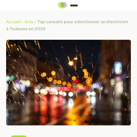
Accueil
›
Actu
›
Top conseils pour sélectionner un électricien
à Toulouse en 2026